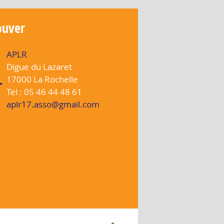
ouver
APLR
Digue du Lazaret
17000 La Rochelle
Tel : 05 46 44 48 61
aplr17.asso@gmail.com