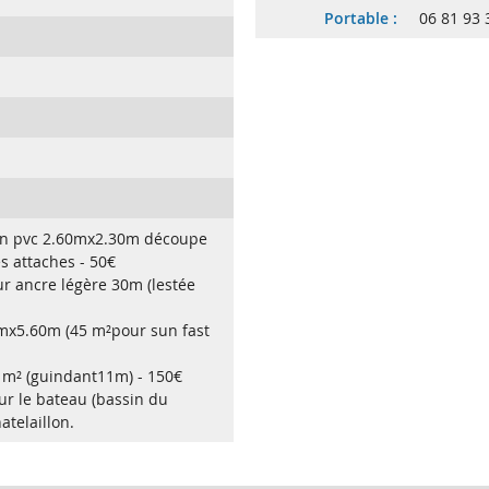
Portable :
06 81 93 
 en pvc 2.60mx2.30m découpe
s attaches - 50€
ur ancre légère 30m (lestée
1mx5.60m (45 m²pour sun fast
 m² (guindant11m) - 150€
sur le bateau (bassin du
atelaillon.