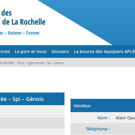
 des
s de La Rochelle
er – Animer – Former
nces
Le port et nous
Dossiers
La bourse des équipiers APLR
A VENDRE - Taud - Ligne lestée - Spi - Génois
ée – Spi – Génois
Vendeur
Nom :
Alain Gau
Téléphone :