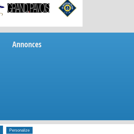
Annonces
tique de confidentialité
- Réalisé par
La petite boîte
Personalize