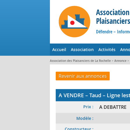
Association
Plaisancier
Défendre – Inform
Accueil
Association
Activités
Anno
Association des Plaisanciers de La Rochelle
>
Annonce
> 
Revenir aux annonces
A VENDRE – Taud – Ligne lest
Prix :
A DEBATTRE
Modèle :
Constructeur :