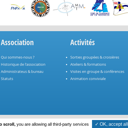
Association
Activités
Qui sommes-nous ?
Sorties groupées & croisières
Historique de l'association
Ateliers & formations
Administrateus & bureau
Visites en groupe & conférences
Statuts
Animation conviviale
© 2026 APLR -
Mentions légales
-
Poli
 scroll,
you are allowing all third-party services
✓ OK, accept all