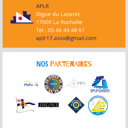
APLR
Digue du Lazaret
17000 La Rochelle
Tel : 05 46 44 48 61
aplr17.asso@gmail.com
NOS
PARTENAIRES