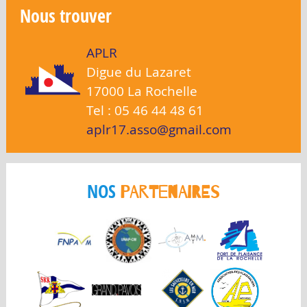
Nous trouver
APLR
Digue du Lazaret
17000 La Rochelle
Tel : 05 46 44 48 61
aplr17.asso@gmail.com
NOS
PARTENAIRES